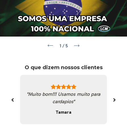
1
/
5
O que dizem nossos clientes
"Muito bom!!! Usamos muito para
"E
cardapios"
Tamara