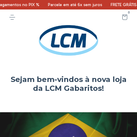
tos no PIX %
Parcele em até 6x sem juros
FRETE GRÁTIS compras
0
Sejam bem-vindos à nova loja
da LCM Gabaritos!