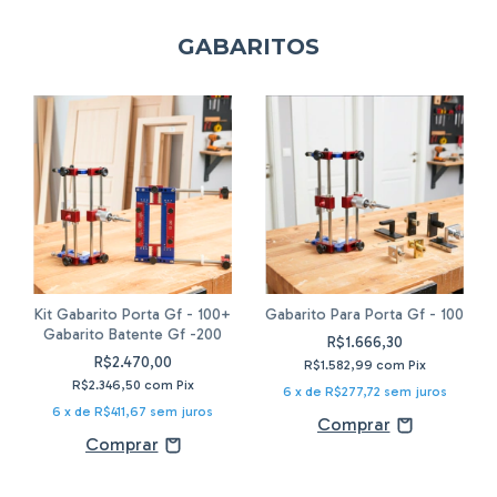
GABARITOS
Kit Gabarito Porta Gf - 100+
Gabarito Para Porta Gf - 100
Gabarito Batente Gf -200
R$1.666,30
R$2.470,00
R$1.582,99
com
Pix
R$2.346,50
com
Pix
6
x de
R$277,72
sem juros
6
x de
R$411,67
sem juros