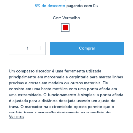
5% de desconto
pagando com Pix
Cor:
Vermelho
Um compasso riscador é uma ferramenta utilizada
principalmente em marcenaria e carpintaria para marcar linhas
precisas e cortes em madeira ou outros materiais. Ele
consiste em uma haste metálica com uma ponta afiada em
uma extremidade. O funcionamento é simples: a ponta afiada
é ajustada para a distância desejada usando um ajuste de
trava. O marcador na extremidade oposta permite que o
usuário trace a marcação diretamente na superfície do
Ver mais
material, facilitando o trabalho de medição e marcação em
projetos de construção ou artesanato. Acompanha: Haste de
30cm Base giratória Ponta de aço inox NÃO ACOMPANHA