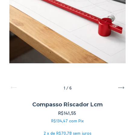
1
/
6
Compasso Riscador Lcm
R$141,55
R$134,47
com
Pix
2
x de
R$70,78
sem juros