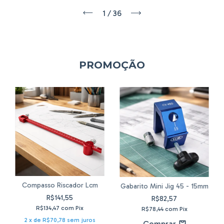
1
/
36
PROMOÇÃO
Compasso Riscador Lcm
Gabarito Mini Jig 45 - 15mm
R$141,55
R$82,57
R$134,47
com
Pix
R$78,44
com
Pix
2
x de
R$70,78
sem juros